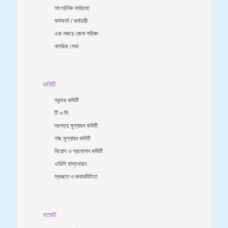
সাংগঠনিক কাঠামো
কর্মকর্তা / কর্মচারী
এক নজরে জেলা পরিষদ
নাগরিক সেবা
কমিটি
সমন্ময় কমিটি
টি ও সি
দরপত্র মূল্যায়ন কমিটি
গাছ মূল্যায়ন কমিটি
নিয়োগ ও প্রমোশন কমিটি
এডিপি বাস্তবায়ন
স্বচ্ছতা ও জবাবদিহিতা
বাজেট