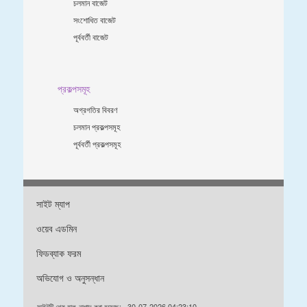
চলমান বাজেট
সংশোধিত বাজেট
পূর্ববর্তী বাজেট
প্রকল্পসমূহ
অগ্রগতির বিবরণ
চলমান প্রকল্পসমূহ
পূর্ববর্তী প্রকল্পসমূহ
সাইট ম্যাপ
ওয়েব এডমিন
ফিডব্যাক ফরম
অভিযোগ ও অনুসন্ধান
সাইটটি শেষ হাল-নাগাদ করা হয়েছে:
30-07-2026 04:23:10