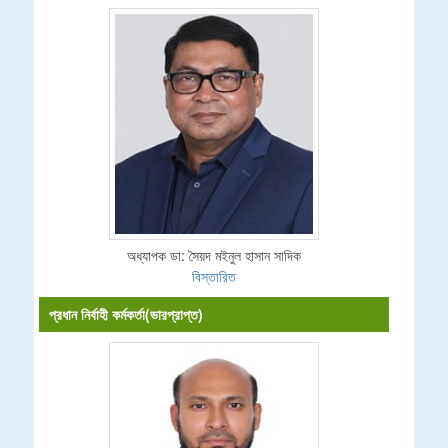
অধ্যাপক ডা: সৈয়দ মইনুল হাসান সাদিক
বিস্তারিত
প্রধান নির্বাহী কর্মকর্তা(ভারপ্রাপ্ত)