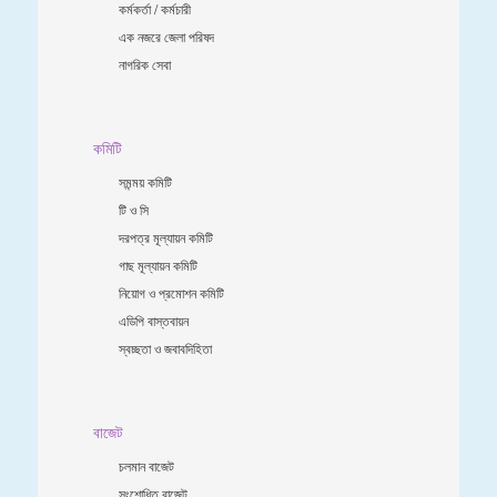
কর্মকর্তা / কর্মচারী
এক নজরে জেলা পরিষদ
নাগরিক সেবা
কমিটি
সমন্ময় কমিটি
টি ও সি
দরপত্র মূল্যায়ন কমিটি
গাছ মূল্যায়ন কমিটি
নিয়োগ ও প্রমোশন কমিটি
এডিপি বাস্তবায়ন
স্বচ্ছতা ও জবাবদিহিতা
বাজেট
চলমান বাজেট
সংশোধিত বাজেট