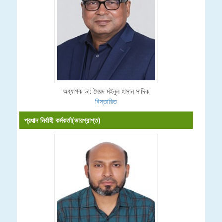
অধ্যাপক ডা: সৈয়দ মইনুল হাসান সাদিক
বিস্তারিত
প্রধান নির্বাহী কর্মকর্তা(ভারপ্রাপ্ত)