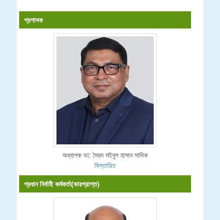
pagination
প্রশাসক
অধ্যাপক ডা: সৈয়দ মইনুল হাসান সাদিক
বিস্তারিত
প্রধান নির্বাহী কর্মকর্তা(ভারপ্রাপ্ত)