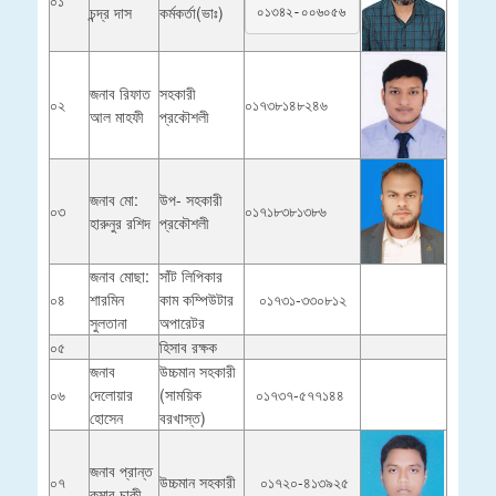
চন্দ্র দাস
কর্মকর্তা(ভাঃ)
০১৩৪২-০০৬০৫৬
জনাব রিফাত
সহকারী
০২
০১৭৩৮১৪৮২৪৬
আল মাহফী
প্রকৌশলী
জনাব মো:
উপ- সহকারী
০৩
০১৭১৮৩৮১৩৮৬
হারুনুর রশিদ
প্রকৌশলী
জনাব মোছা:
সাঁট লিপিকার
০৪
শারমিন
কাম কম্পিউটার
০১৭৩১-৩৩০৮১২
সুলতানা
অপারেটর
০৫
হিসাব রক্ষক
জনাব
উচ্চমান সহকারী
০৬
দেলোয়ার
(সাময়িক
০১৭৩৭-৫৭৭১৪৪
হোসেন
বরখাস্ত)
জনাব প্রান্ত
০৭
উচ্চমান সহকারী
০১৭২০-৪১৩৯২৫
কুমার চাকী