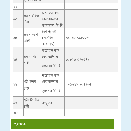
২২
দারোয়ান কাম
জনাব রফিক
২৩
কেয়ারটেকার
মিয়া
বামনডাঙ্গা ডি বি
নৈশ প্রহরী
জনাব নওশা
২৪
(সাময়িক
০১৭১৮-৯৯৫৬৬৭
আলী
বরখাস্ত)
দারোয়ান কাম
জনাব আঃ
কেয়ারটেকার
২৫
০১৮২৩-৩৭৬৫৪১
বাকী
নলডাঙ্গা ডি বি
দারোয়ান কাম
শ্রী তপন
কেয়ারটেকার
২৬
০১৭২৯-৮০৪৬৩৪
চন্দ্র
সুন্দরগঞ্জ ডি বি
শ্রীমতি বীনা
২৭
ঝাড়ুদার
রানী
২৮
প্রশাসক