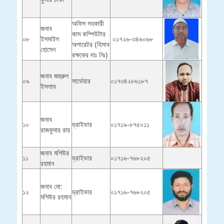
অফিস সহকারী
জনাব
কাম কম্পিউটার
০৮
ইসমাইল
০১৭২৬-৩৪৬০৬৮
অপারেটর (হিসাব
হোসেন
রক্ষকের দাঃ নিঃ)
জনাব জহুরুল
০৯
সার্ভেয়ার
০১৭৩৪২৮৬১৮৭
ইসলাম
জনাব
১০
ড্রাইভার
০১৭১৯-৮৭৫০১১
রাজকুমার রায়
জনাব মশিউর
১১
ড্রাইভার
০১৭১৬-৭৬৮২০৫
রহমান
জনাব মো:
১২
ড্রাইভার
০১৭১৬-৭৬৮২০৫
মশিউর রহমান