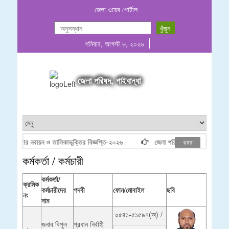
জেলা ওয়েব পোর্টাল
শনিবার, আগস্ট ৮, ২০২৬
জেলা পরিষদ, গাইবান্ধা
ঠিকাদার নবায়ন ও তালিকাভূক্তির বিজ্ঞপ্তি-২০২৬
জেলা পরিষদ মালিকানাধীন রাস্তার গ
খবর
কর্মকর্তা / কর্মচারী
কর্মকর্তা/
ক্রমিক
কর্মচারীদের
পদবী
ফোন/মোবাইল
ছবি
নং
নাম
০৫৪১-৫১৫৯৭(অ) /
জনাব বিপুল
প্রধান নির্বাহী
০১