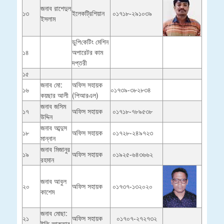
জনাব রাশেদুল
১৩
ইলেকট্রিশিয়ান
০১৭১৮-২৯১০৩৯
ইসলাম
ডুপি­কেটিং মেশিন
১৪
অপারেটর কাম
দপ্তরী
১৫
জনাব মো:
অফিস সহায়ক
১৬
০১৭৩৯-৩৮২৮৩৪
কয়ছার আলী
(পিআরএল)
জনাব জসিম
১৭
অফিস সহায়ক
০১৭১৮-৭৮৯৫৩৮
উদ্দিন
জনাব আব্দুস
১৮
অফিস সহায়ক
০১৭২৮-২৪৯৭২৩
মান্নান
জনাব মিজানুর
১৯
অফিস সহায়ক
০১৯২৫-৬৪৩৬৬২
রহমান
জনাব আবুল
২০
অফিস সহায়ক
০১৭৩৭-১৩২০২০
কাশেম
জনাব মোছা:
২১
অফিস সহায়ক
০১৭০৭-২৭২৭৩২
ইতি আক্তার